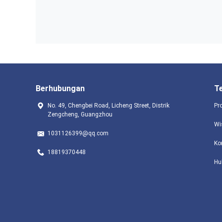
Berhubungan
T
No. 49, Chengbei Road, Licheng Street, Distrik
Pr
Zengcheng, Guangzhou
Wi
1031126399@qq.com
Ko
18819370448
Hu