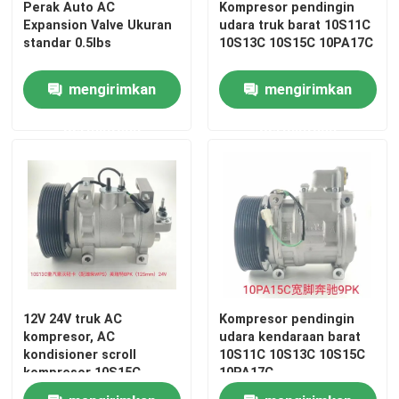
Perak Auto AC
Kompresor pendingin
Expansion Valve Ukuran
udara truk barat 10S11C
standar 0.5lbs
10S13C 10S15C 10PA17C
mengirimkan
mengirimkan
permintaan
permintaan
Rumah
12V 24V truk AC
Kompresor pendingin
Produk
kompresor, AC
udara kendaraan barat
kondisioner scroll
10S11C 10S13C 10S15C
kompresor 10S15C
10PA17C
10PA17C
Video