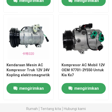
mengirimkan
mengirimkan
permintaan
permintaan
Tentang Kami
Tur Pabrik
Kontrol kualitas
Berita
Kendaraan Mesin AC
Kompresor AC Mobil 12V
Kompresor Truk 12V 24V
OEM 97701-2Y550 Untuk
Kopling elektromagnetik
Kia Kx7
Kasus
mengirimkan
mengirimkan
Quote request suatu
permintaan
permintaan
Rumah
Tentang kita
Hubungi kami
Kompresor AC EV Mobil