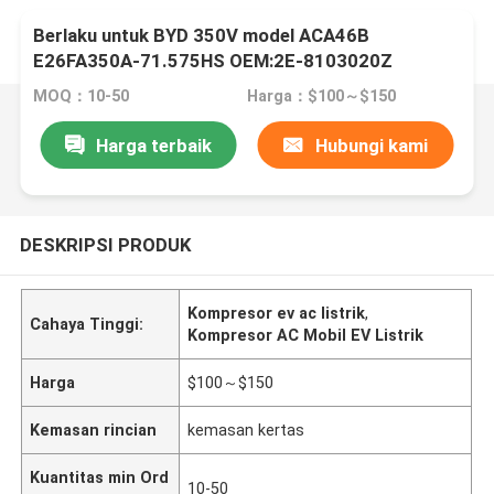
Berlaku untuk BYD 350V model ACA46B
E26FA350A-71.575HS OEM:2E-8103020Z
MOQ：10-50
Harga：$100～$150
Harga terbaik
Hubungi kami
DESKRIPSI PRODUK
Kompresor ev ac listrik
,
Cahaya Tinggi:
Kompresor AC Mobil EV Listrik
Harga
$100～$150
Kemasan rincian
kemasan kertas
Kuantitas min Ord
10-50