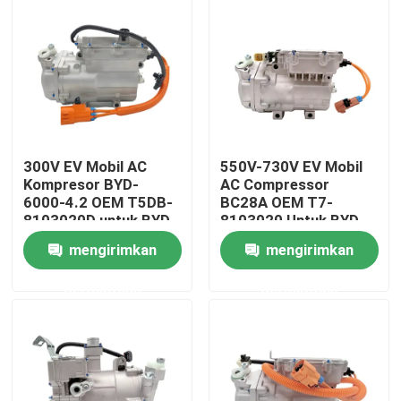
300V EV Mobil AC
550V-730V EV Mobil
Kompresor BYD-
AC Compressor
6000-4.2 OEM T5DB-
BC28A OEM T7-
8103020D untuk BYD
8103020 Untuk BYD
V3
Truck
mengirimkan
mengirimkan
Rumah
permintaan
permintaan
Produk
Video