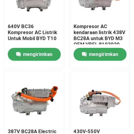
Tentang Kami
640V BC36
Kompresor AC
Kompresor AC Listrik
kendaraan listrik 438V
Tur Pabrik
Untuk Mobil BYD T10
BC28A untuk BYD M3
OEM VBEI-8103020
mengirimkan
mengirimkan
Kontrol kualitas
permintaan
permintaan
Berita
Kasus
Quote request suatu
Kompresor AC EV Mobil
387V BC28A Electric
430V-550V