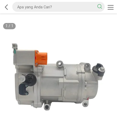
1
/
1