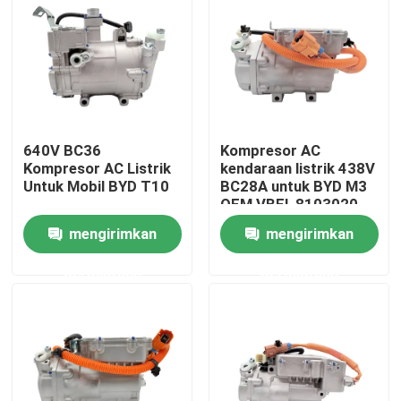
Tentang Kami
Tur Pabrik
640V BC36
Kompresor AC
Kontrol kualitas
Kompresor AC Listrik
kendaraan listrik 438V
Untuk Mobil BYD T10
BC28A untuk BYD M3
OEM VBEI-8103020
Berita
mengirimkan
mengirimkan
permintaan
permintaan
Kasus
Quote request suatu
Kompresor AC EV Mobil