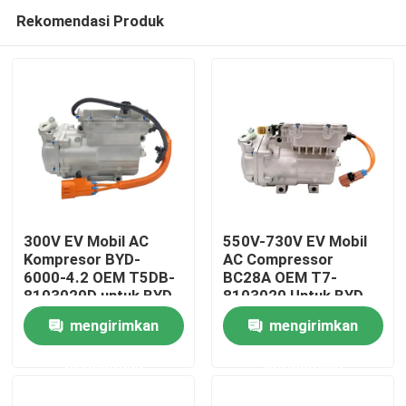
Rekomendasi Produk
300V EV Mobil AC
550V-730V EV Mobil
Kompresor BYD-
AC Compressor
6000-4.2 OEM T5DB-
BC28A OEM T7-
Rumah
8103020D untuk BYD
8103020 Untuk BYD
V3
Truck
mengirimkan
mengirimkan
Produk
permintaan
permintaan
Video