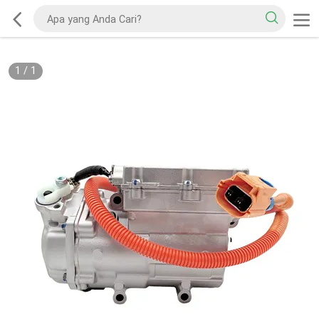
1
/
1