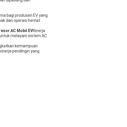
rna bagi produsen EV yang
pak dan operasi hemat
esor AC Mobil EV
Kinerja
untuk melayani sistem AC
ningkatkan kemampuan
kinerja pendingin yang