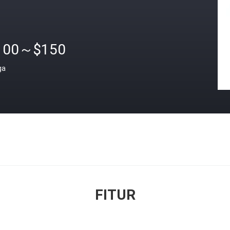
100～$150
ga
FITUR