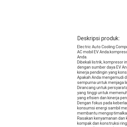
Deskripsi produk:
Electric Auto Cooling Comp
AC mobil EV Anda.kompreso
Anda.
Dibekali listrik, kompresor
dengan sumber daya EV And
kinerja pendingin yang kons
Apakah Anda mengemudi di c
sempurna untuk menjaga lin
Dirancang untuk persyarata
yang tinggi untuk memenuh
yang efisien dan kinerja 
Dengan fokus pada keberlan
konsumsi energi sambil mem
membantu mengoptimalkan e
Rasakan kenyamanan dan ke
kompak dan konstruksi rin