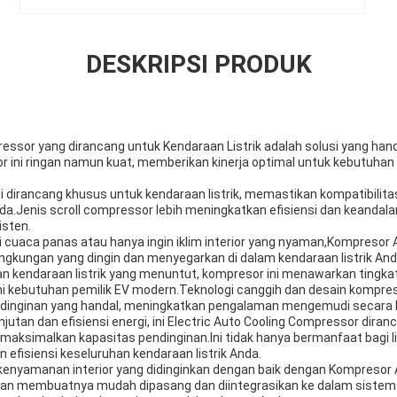
DESKRIPSI PRODUK
ressor yang dirancang untuk Kendaraan Listrik adalah solusi yang hand
r ini ringan namun kuat, memberikan kinerja optimal untuk kebutuhan
 ini dirancang khusus untuk kendaraan listrik, memastikan kompatibilit
a.Jenis scroll compressor lebih meningkatkan efisiensi dan keandal
isten.
uaca panas atau hanya ingin iklim interior yang nyaman,Kompresor A
gkungan yang dingin dan menyegarkan di dalam kendaraan listrik And
n kendaraan listrik yang menuntut, kompresor ini menawarkan tingkat
i kebutuhan pemilik EV modern.Teknologi canggih dan desain kompres
pendinginan yang handal, meningkatkan pengalaman mengemudi secara 
jutan dan efisiensi energi, ini Electric Auto Cooling Compressor dir
aksimalkan kapasitas pendinginan.Ini tidak hanya bermanfaat bagi l
fisiensi keseluruhan kendaraan listrik Anda.
nyamanan interior yang didinginkan dengan baik dengan Kompresor 
gan membuatnya mudah dipasang dan diintegrasikan ke dalam sistem 