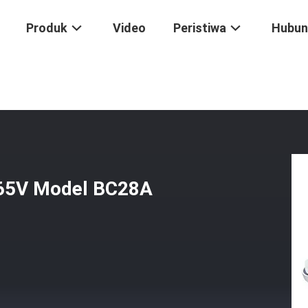
Produk
Video
Peristiwa
Hubun
uk BYD Yuan S2 365V Model BC28A OEM SCEA-8103020A
365V Model BC28A