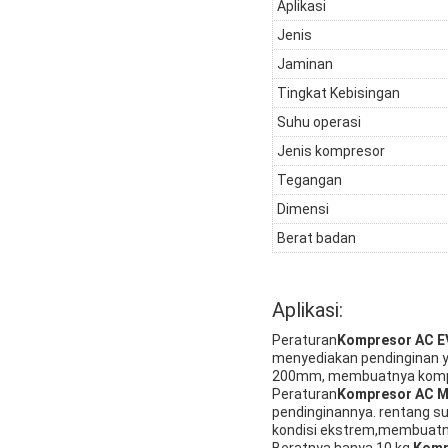
Aplikasi
Jenis
Jaminan
Tingkat Kebisingan
Suhu operasi
Jenis kompresor
Tegangan
Dimensi
Berat badan
Aplikasi:
Peraturan
Kompresor AC EV
menyediakan pendinginan y
200mm, membuatnya kompak
Peraturan
Kompresor AC M
pendinginannya. rentang su
kondisi ekstrem,membuatnya
Beratnya hanya 10 kg,
Komp