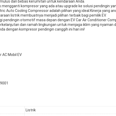
mulus dan bebas kerumitan untuk kendaraan Anda.
mengganti kompresor yang ada atau upgrade ke solusi pendingin yang
tric Auto Cooling Compressor adalah pilihan yang ideal.Kinerja yang anda
raan listrik membuatnya menjadi pilihan terbaik bagi pemilik EV.
gi pendingin otomotif masa depan dengan EV Car Air Conditioner Com
rkelanjutan dan ramah lingkungan untuk menjaga iklim yang nyaman 
 dengan kompresor pendingin canggih ini hari ini!
 AC Mobil EV
SO9001
Listrik