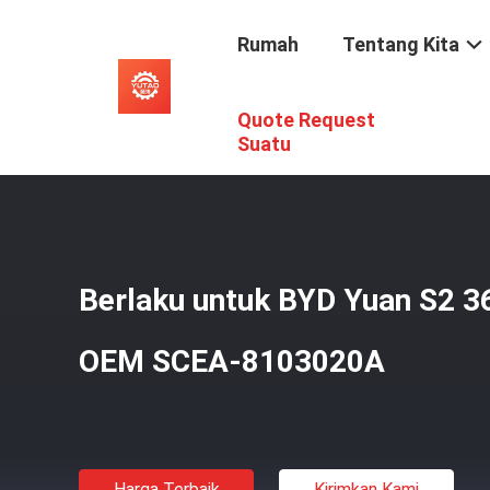
Rumah
Tentang Kita
Quote Request
Rumah
/
Produk
/
Kompresor AC EV Mobil
/
Berlaku Unt
Suatu
Berlaku untuk BYD Yuan S2 
OEM SCEA-8103020A
Harga Terbaik
Kirimkan Kami