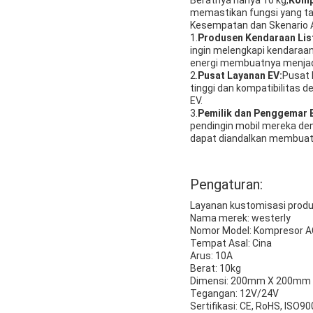
memastikan fungsi yang ta
Kesempatan dan Skenario A
1.
Produsen Kendaraan List
ingin melengkapi kendaraa
energi membuatnya menjadi 
2.
Pusat Layanan EV:
Pusat 
tinggi dan kompatibilitas
EV.
3.
Pemilik dan Penggemar 
pendingin mobil mereka de
dapat diandalkan membuat
Pengaturan:
Layanan kustomisasi produ
Nama merek: westerly
Nomor Model: Kompresor A
Tempat Asal: Cina
Arus: 10A
Berat: 10kg
Dimensi: 200mm X 200mm
Tegangan: 12V/24V
Sertifikasi: CE, RoHS, ISO9