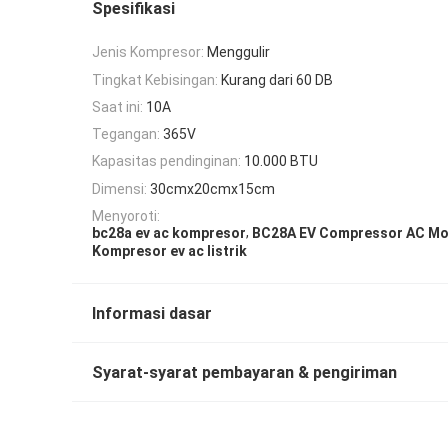
Spesifikasi
Jenis Kompresor:
Menggulir
Tingkat Kebisingan:
Kurang dari 60 DB
Saat ini:
10A
Tegangan:
365V
Kapasitas pendinginan:
10.000 BTU
Dimensi:
30cmx20cmx15cm
Menyoroti:
,
bc28a ev ac kompresor
BC28A EV Compressor AC Mo
Kompresor ev ac listrik
Informasi dasar
Syarat-syarat pembayaran & pengiriman