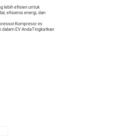
 lebih efisien untuk
l, efisiensi energi, dan
pressor.Kompresor ini
di dalam EV AndaTingkatkan