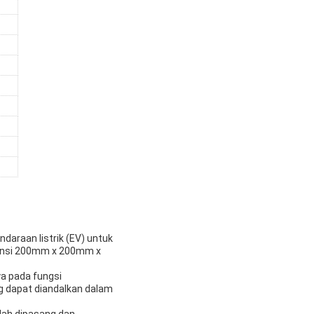
ndaraan listrik (EV) untuk
mensi 200mm x 200mm x
ya pada fungsi
g dapat diandalkan dalam
ah dipasang dan