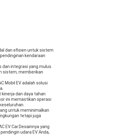
al dan efisien untuk sistem
 pendinginan kendaraan
as dan integrasi yang mulus
an sistem, memberikan
C Mobil EV adalah solusi
a.
 kinerja dan daya tahan
or ini memastikan operasi
keseluruhan.
ancang untuk meminimalkan
ingkungan tetapi juga
AC EV Car.Desainnya yang
pendingin udara EV Anda,