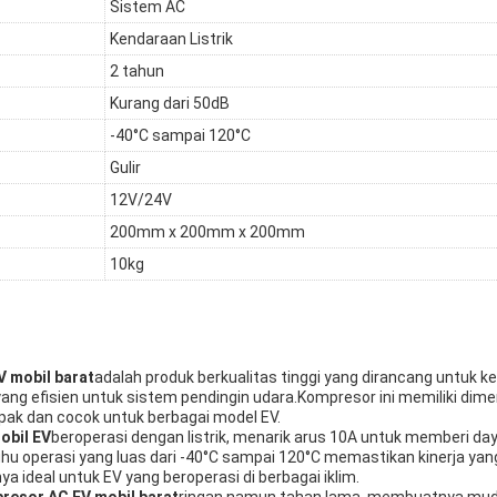
Sistem AC
Kendaraan Listrik
2 tahun
Kurang dari 50dB
-40°C sampai 120°C
Gulir
12V/24V
200mm x 200mm x 200mm
10kg
 mobil barat
adalah produk berkualitas tinggi yang dirancang untuk ke
ang efisien untuk sistem pendingin udara.Kompresor ini memiliki di
 dan cocok untuk berbagai model EV.
obil EV
beroperasi dengan listrik, menarik arus 10A untuk memberi da
hu operasi yang luas dari -40°C sampai 120°C memastikan kinerja yan
 ideal untuk EV yang beroperasi di berbagai iklim.
resor AC EV mobil barat
ringan namun tahan lama, membuatnya mud