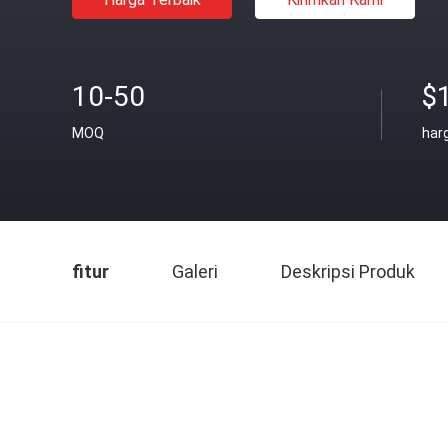
10-50
$
MOQ
har
fitur
Galeri
Deskripsi Produk