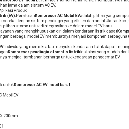
han lama dalam sistem AC EV.
plikasi Produk:
rik (EV):
Peraturan
Kompresor AC Mobil EV
adalah pilihan yang sempu
n mereka dengan sistem pendingin yang efisien dan andal.Ukuran kom
pilihan utama untuk diintegrasikan ke dalam model EV baru.
layanan yang mengkhususkan diri dalam kendaraan listrik dapat
Kompr
 dengan berbagai model EV membuatnya menjadi komponen serbaguna 
EV:
Individu yang memiliki atau menyukai kendaraan listrik dapat me
ngan
Kompresor pendingin otomatis listrik
Instalasi yang mudah dan 
nya menjadi tambahan berharga untuk kendaraan penggemar EV.
k untuk
Kompresor AC EV mobil barat
:
C Mobil EV
 X 200mm
001