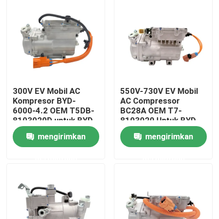
300V EV Mobil AC
550V-730V EV Mobil
Kompresor BYD-
AC Compressor
6000-4.2 OEM T5DB-
BC28A OEM T7-
8103020D untuk BYD
8103020 Untuk BYD
V3
Truck
mengirimkan
mengirimkan
Rumah
permintaan
permintaan
Produk
Video