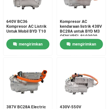
Tentang Kami
640V BC36
Kompresor AC
Kompresor AC Listrik
kendaraan listrik 438V
Tur Pabrik
Untuk Mobil BYD T10
BC28A untuk BYD M3
OEM VBEI-8103020
mengirimkan
mengirimkan
Kontrol kualitas
permintaan
permintaan
Berita
Kasus
Quote request suatu
Kompresor AC EV Mobil
387V BC28A Electric
430V-550V