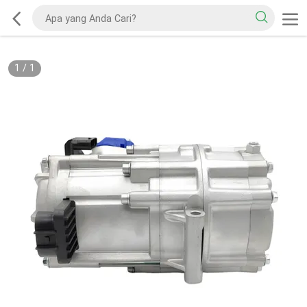
1
/
1