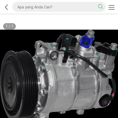
1
/
1