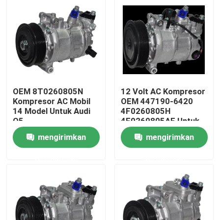
OEM 8T0260805N
12 Volt AC Kompresor
Kompresor AC Mobil
OEM 447190-6420
14 Model Untuk Audi
4F0260805H
Q5
4F0260805AF Untuk
Audi A6 20
mengirimkan
mengirimkan
Rumah
permintaan
permintaan
Produk
Video