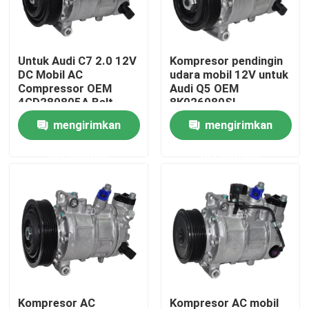
Tentang Kami
Untuk Audi C7 2.0 12V
Kompresor pendingin
DC Mobil AC
udara mobil 12V untuk
Tur Pabrik
Compressor OEM
Audi Q5 OEM
4GD280805A Belt
8K026080SL
Driven Direct Mount
mengirimkan
mengirimkan
Kontrol kualitas
permintaan
permintaan
Berita
Kasus
Quote request suatu
Kompresor AC EV Mobil
Kompresor AC
Kompresor AC mobil