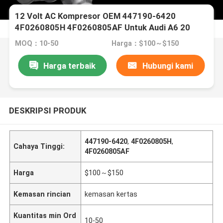
12 Volt AC Kompresor OEM 447190-6420
4F0260805H 4F0260805AF Untuk Audi A6 20
MOQ：10-50
Harga：$100～$150
Harga terbaik
Hubungi kami
DESKRIPSI PRODUK
447190-6420
,
4F0260805H
,
Cahaya Tinggi:
4F0260805AF
Harga
$100～$150
Kemasan rincian
kemasan kertas
Kuantitas min Ord
10-50