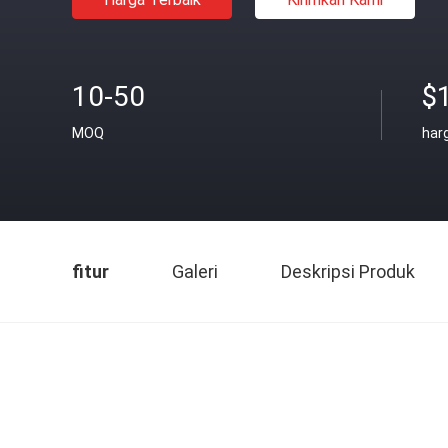
10-50
$
MOQ
har
fitur
Galeri
Deskripsi Produk