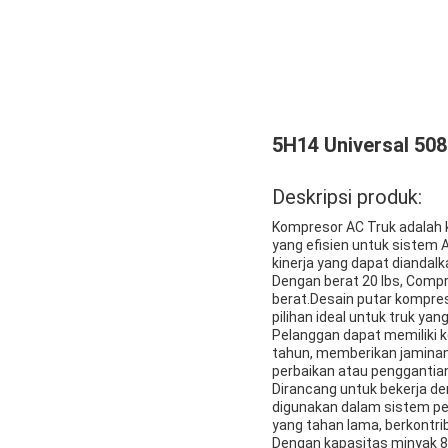
5H14 Universal 50
Deskripsi produk:
Kompresor AC Truk adalah 
yang efisien untuk sistem 
kinerja yang dapat diandal
Dengan berat 20 lbs, Compr
berat.Desain putar kompre
pilihan ideal untuk truk yan
Pelanggan dapat memiliki 
tahun, memberikan jaminan
perbaikan atau penggantia
Dirancang untuk bekerja de
digunakan dalam sistem pe
yang tahan lama, berkontri
Dengan kapasitas minyak 8