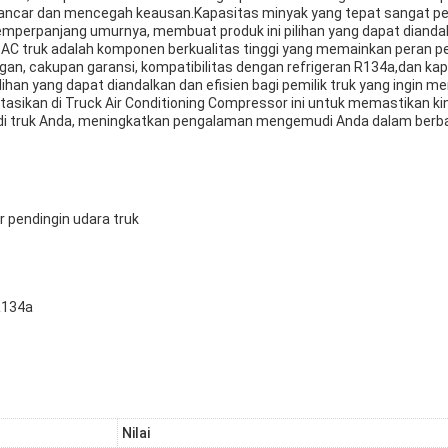
ancar dan mencegah keausan.Kapasitas minyak yang tepat sangat pe
mperpanjang umurnya, membuat produk ini pilihan yang dapat diandalk
AC truk adalah komponen berkualitas tinggi yang memainkan peran pe
ringan, cakupan garansi, kompatibilitas dengan refrigeran R134a,dan k
han yang dapat diandalkan dan efisien bagi pemilik truk yang ingin m
sikan di Truck Air Conditioning Compressor ini untuk memastikan ki
i truk Anda, meningkatkan pengalaman mengemudi Anda dalam berbag
 pendingin udara truk
R134a
Nilai