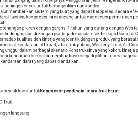
 umur panjang dalam kinerjanya.Penggunaan jenis refrigeran R134a 
 sehingga cocok untuk berbagai iklim dan kondisi.
6 alur memberikan sistem yang kuat yang dapat beroperasi secara efek
arat lainnya, kompresor ini dirancang untuk memenuhi permintaan pen
il.
etenangan pikiran dengan garansi 1 tahun yang datang dengan Westerl
lindungan dan dukungan jika terjadi masalah tak terduga.Dibuat di Ci
adap kualitas dan kinerja yang identik dengan produk yang berasal da
mersial, kendaraan off-road, atau truk pribadi, Westerly Truck Air Co
ng unggul dalam berbagai skenario.Konstruksinya yang kokoh, kinerja 
bagai kendaraan bermotor membuatnya menjadi pilihan utama bagi sia
 kendaraan darat yang dapat diandalkan.
si produk kami untuk
Kompresor pendingin udara truk barat
:
C Truk
ngan langsung