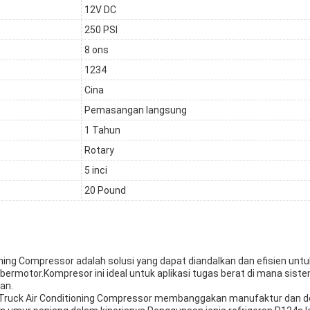
12V DC
250 PSI
8 ons
1234
Cina
Pemasangan langsung
1 Tahun
Rotary
5 inci
20 Pound
oning Compressor adalah solusi yang dapat diandalkan dan efisien unt
bermotor.Kompresor ini ideal untuk aplikasi tugas berat di mana sist
an.
y Truck Air Conditioning Compressor membanggakan manufaktur dan des