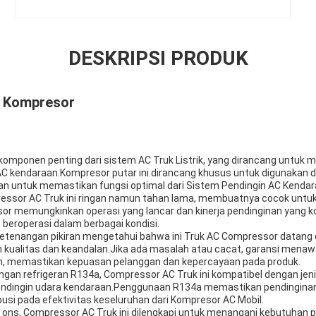
DESKRIPSI PRODUK
8 Kompresor
komponen penting dari sistem AC Truk Listrik, yang dirancang untuk 
AC kendaraan.Kompresor putar ini dirancang khusus untuk digunakan 
kan untuk memastikan fungsi optimal dari Sistem Pendingin AC Kendar
essor AC Truk ini ringan namun tahan lama, membuatnya cocok untuk 
sor memungkinkan operasi yang lancar dan kinerja pendinginan yang k
g beroperasi dalam berbagai kondisi.
ketenangan pikiran mengetahui bahwa ini Truk AC Compressor datang
 kualitas dan keandalan.Jika ada masalah atau cacat, garansi mena
n, memastikan kepuasan pelanggan dan kepercayaan pada produk.
ngan refrigeran R134a, Compressor AC Truk ini kompatibel dengan jen
ndingin udara kendaraan.Penggunaan R134a memastikan pendinginan y
busi pada efektivitas keseluruhan dari Kompresor AC Mobil.
 ons, Compressor AC Truk ini dilengkapi untuk menangani kebutuhan