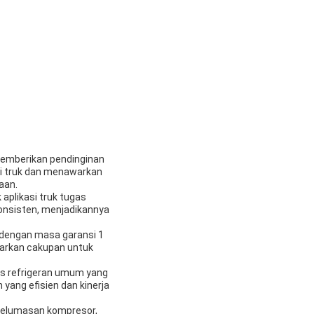
memberikan pendinginan
di truk dan menawarkan
aan.
aplikasi truk tugas
onsisten, menjadikannya
 dengan masa garansi 1
warkan cakupan untuk
is refrigeran umum yang
ang efisien dan kinerja
 pelumasan kompresor,