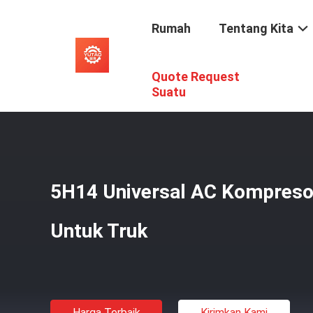
Rumah
Tentang Kita
Quote Request
Rumah
/
Produk
/
Kompresor Pendingin Udara Truk
/
5H1
Suatu
5H14 Universal AC Kompreso
Untuk Truk
Harga Terbaik
Kirimkan Kami