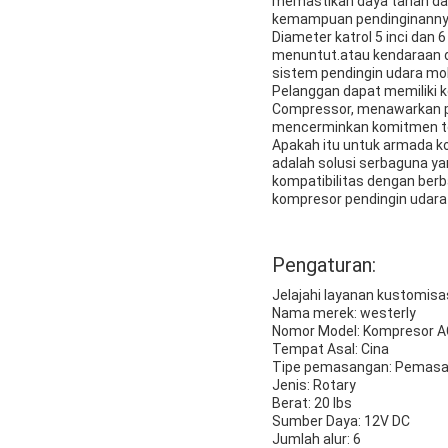
memastikan daya tahan dan
kemampuan pendinginannya,
Diameter katrol 5 inci dan 
menuntut.atau kendaraan d
sistem pendingin udara mob
Pelanggan dapat memiliki k
Compressor, menawarkan per
mencerminkan komitmen terh
Apakah itu untuk armada ko
adalah solusi serbaguna ya
kompatibilitas dengan ber
kompresor pendingin udara
Pengaturan:
Jelajahi layanan kustomisa
Nama merek: westerly
Nomor Model: Kompresor A
Tempat Asal: Cina
Tipe pemasangan: Pemasa
Jenis: Rotary
Berat: 20 lbs
Sumber Daya: 12V DC
Jumlah alur: 6