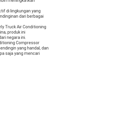
lebih meningkatkan
tif di lingkungan yang
dinginan dari berbagai
y Truck Air Conditioning
na, produk ini
ri negara ini.
nditioning Compressor
pendingin yang handal, dan
pa saja yang mencari