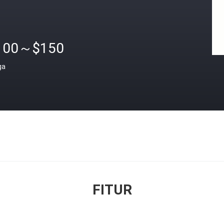
100～$150
ga
FITUR