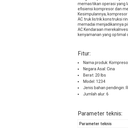
memastikan operasi yang l
efisiensi kompresor dan me
Kesimpulannya, kompresor 
AC truk listrik.konstruksi 
memadai menjadikannya pili
AC Kendaraan merekaInvesta
kenyamanan yang optimal d
Fitur:
Nama produk: Kompresor
Negara Asal: Cina
Berat: 20 lbs
Model: 1234
Jenis bahan pendingin: 
Jumlah alur: 6
Parameter teknis:
Parameter teknis