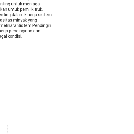
nting untuk menjaga
an untuk pemilik truk.
nting dalam kinerja sistem
apasitas minyak yang
emelihara Sistem Pendingin
nerja pendinginan dan
ai kondisi.