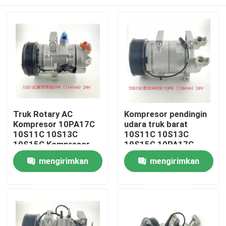
Truk Rotary AC
Kompresor pendingin
Kompresor 10PA17C
udara truk barat
10S11C 10S13C
10S11C 10S13C
10S15C Kompresor
10S15C 10PA17C
Rumah
mengirimkan
mengirimkan
permintaan
permintaan
Produk
Video