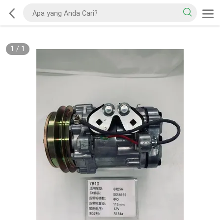
1
/
1