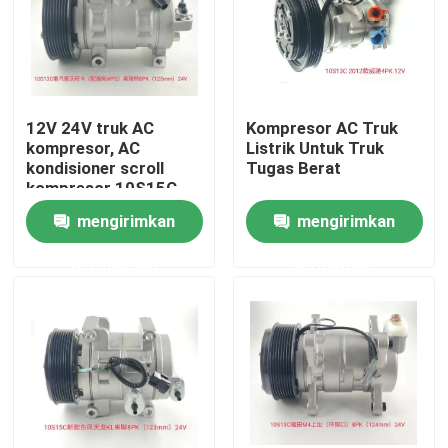
Tentang Kami
Tur Pabrik
12V 24V truk AC
Kompresor AC Truk
kompresor, AC
Listrik Untuk Truk
kondisioner scroll
Tugas Berat
Kontrol kualitas
kompresor 10S15C
10PA17C
mengirimkan
mengirimkan
Berita
permintaan
permintaan
Kasus
Quote request suatu
Kompresor AC EV Mobil