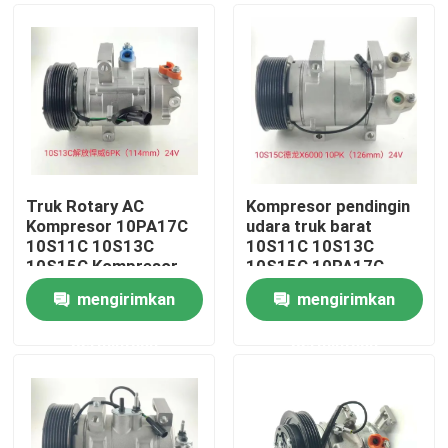
Truk Rotary AC
Kompresor pendingin
Kompresor 10PA17C
udara truk barat
10S11C 10S13C
10S11C 10S13C
10S15C Kompresor
10S15C 10PA17C
mengirimkan
mengirimkan
Rumah
permintaan
permintaan
Produk
Video