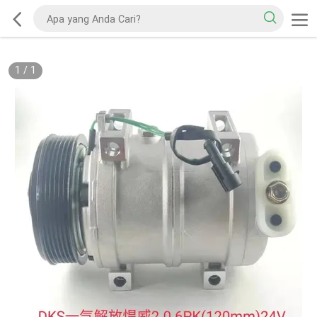
1
/
1