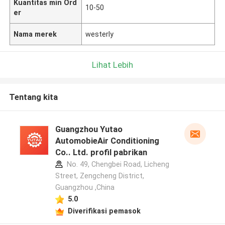
Kuantitas min Ord
10-50
er
Nama merek
westerly
Lihat Lebih
Tentang kita
Guangzhou Yutao
AutomobieAir Conditioning
Co.. Ltd. profil pabrikan
No. 49, Chengbei Road, Licheng
Street, Zengcheng District,
Guangzhou ,China
5.0
Diverifikasi pemasok