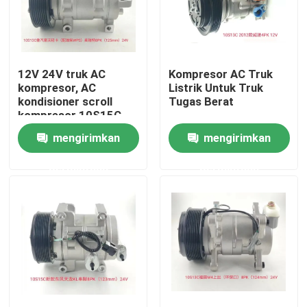
Tentang Kami
12V 24V truk AC
Kompresor AC Truk
Tur Pabrik
kompresor, AC
Listrik Untuk Truk
kondisioner scroll
Tugas Berat
kompresor 10S15C
Kontrol kualitas
10PA17C
mengirimkan
mengirimkan
permintaan
permintaan
Berita
Kasus
Quote request suatu
Kompresor AC EV Mobil