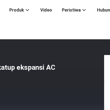
Produk
Video
Peristiwa
Hubun
dar Penggantian Katup Ekspansi AC Mobil Universal Logam
katup ekspansi AC