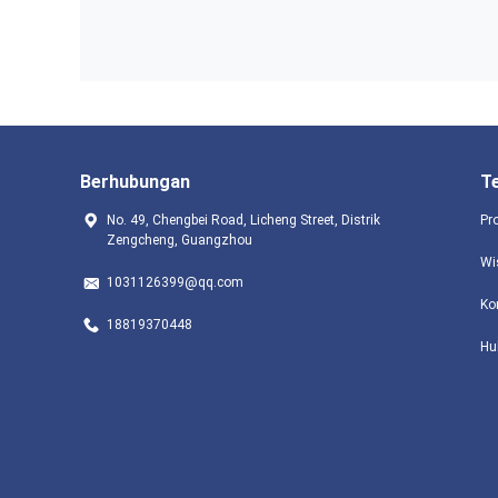
Berhubungan
T
No. 49, Chengbei Road, Licheng Street, Distrik
Pr
Zengcheng, Guangzhou
Wi
1031126399@qq.com
Ko
18819370448
Hu