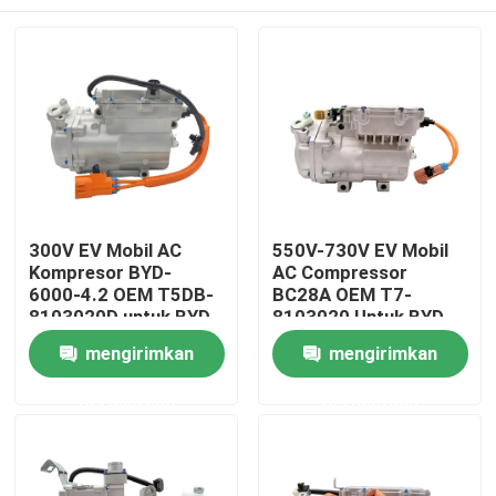
300V EV Mobil AC
550V-730V EV Mobil
Kompresor BYD-
AC Compressor
6000-4.2 OEM T5DB-
BC28A OEM T7-
8103020D untuk BYD
8103020 Untuk BYD
V3
Truck
Rumah
mengirimkan
mengirimkan
permintaan
permintaan
Produk
Video