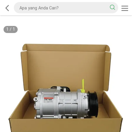
1
/
1