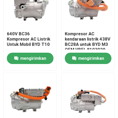
Tentang Kami
Tur Pabrik
640V BC36
Kompresor AC
Kompresor AC Listrik
kendaraan listrik 438V
Untuk Mobil BYD T10
BC28A untuk BYD M3
Kontrol kualitas
OEM VBEI-8103020
mengirimkan
mengirimkan
Berita
permintaan
permintaan
Kasus
Quote request suatu
Kompresor AC EV Mobil