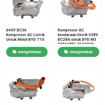
Tentang Kami
Tur Pabrik
640V BC36
Kompresor AC
Kompresor AC Listrik
kendaraan listrik 438V
Untuk Mobil BYD T10
BC28A untuk BYD M3
Kontrol kualitas
OEM VBEI-8103020
mengirimkan
mengirimkan
Berita
permintaan
permintaan
Kasus
Quote request suatu
Kompresor AC EV Mobil