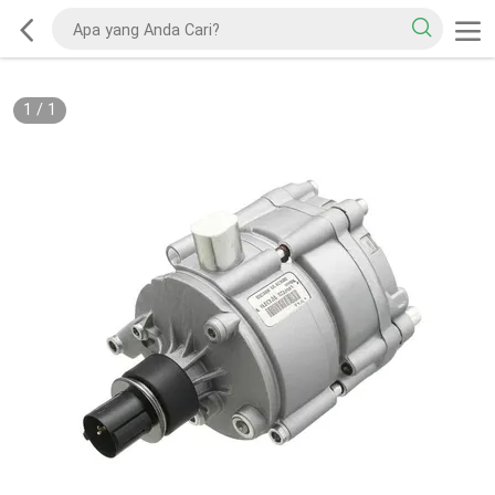
1
/
1