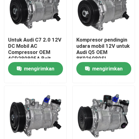
Tentang Kami
Tur Pabrik
Untuk Audi C7 2.0 12V
Kompresor pendingin
DC Mobil AC
udara mobil 12V untuk
Compressor OEM
Audi Q5 OEM
Kontrol kualitas
4GD280805A Belt
8K026080SL
Driven Direct Mount
mengirimkan
mengirimkan
Berita
permintaan
permintaan
Kasus
Quote request suatu
Kompresor AC EV Mobil