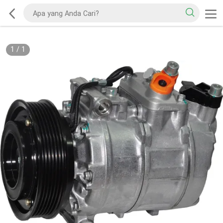
1
/
1