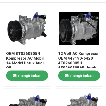
OEM 8T0260805N
12 Volt AC Kompresor
Kompresor AC Mobil
OEM 447190-6420
14 Model Untuk Audi
4F0260805H
Q5
4F0260805AF Untuk
Audi A6 20
Rumah
mengirimkan
mengirimkan
permintaan
permintaan
Produk
Video